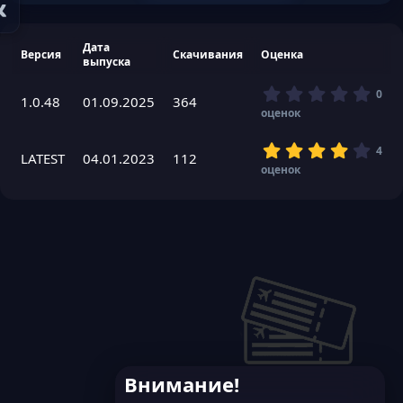
Дата
Версия
Скачивания
Оценка
выпуска
0
0
1.0.48
01.09.2025
364
,
оценок
0
0
4
4
з
LATEST
04.01.2023
112
,
оценок
в
2
ё
5
з
з
д
в
ё
з
д
Внимание!