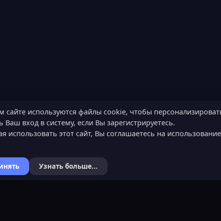
м сайте используются файлы cookie, чтобы персонализироват
 Ваш вход в систему, если Вы зарегистрируетесь.
я использовать этот сайт, Вы соглашаетесь на использовани
инять
Узнать больше...
Я
КОНТАКТЫ
ХОЧЕШЬ СТАТЬ 
ьности
Обратная связь
Подать заявку
Канал поддержки в Discord
Узнать об обязанн