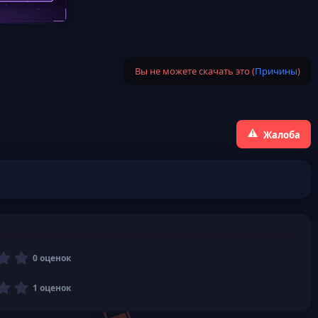
Вы не можете скачать это (
Причины
)
Жалоба
0
0 оценок
,
0
3
1 оценок
0
,
з
0