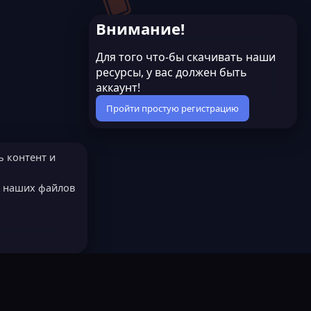
в
0
ё
з
Внимание!
з
в
д
ё
з
Для того что-бы скачивать наши
д
ресурсы, у вас должен быть
аккаунт!
Пройти простую регистрацию
ь контент и
е наших файлов
МОДЕРАТОРОМ?
Русский (RU)
остях