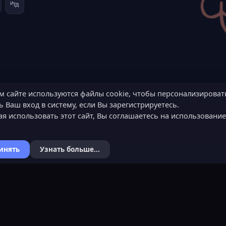
м сайте используются файлы cookie, чтобы персонализироват
 Ваш вход в систему, если Вы зарегистрируетесь.
я использовать этот сайт, Вы соглашаетесь на использовани
инять
Узнать больше...
Я
КОНТАКТЫ
ХОЧЕШЬ СТАТЬ 
ьности
Обратная связь
Подать заявку
Канал поддержки в Discord
Узнать об обязанн
вера
Реклама
Команда проекта