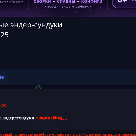
ые эндер-сундуки
025
ие
урс:
 эндер-сундуки
- @yourking__
оторый полностью преобразует систему эндер-сундуков на вашем сервере.