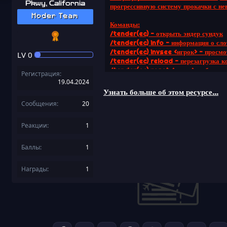
Pkwy, California
прогрессивную систему прокачки с не
Moder Team
Команды
:
/tender(ec) - открыть эндер сундук
/tender(ec) info - информация о сло
/tender(ec) invsee <игрок> - просмо
LV
0
/tender(ec) reload - перезагрузка к
/tender(ec) reset <игрок> - сброс с
Регистрация
/tender(ec)...
19.04.2024
Узнать больше об этом ресурсе...
Сообщения
20
Реакции
1
Баллы
1
Награды
1