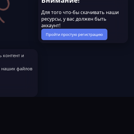
Внимание!
Для того что-бы скачивать наши
ресурсы, у вас должен быть
аккаунт!
Пройти простую регистрацию
ь контент и
е наших файлов
МОДЕРАТОРОМ?
Русский (RU)
остях
LastLeak NEW
Всё работает