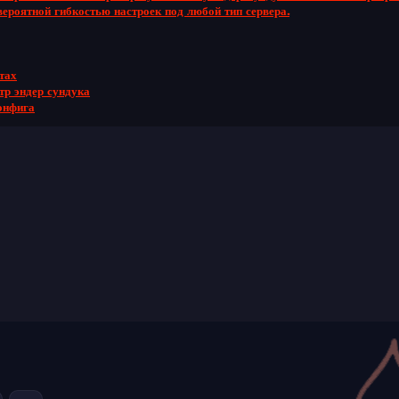
вероятной гибкостью настроек под любой тип сервера.
тах
тр эндер сундука
онфига
лотов