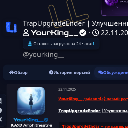
TrapUpgradeEnder | Улучшенн
Иконка ресурса
А
Д
22.11.2
YourKing__
в
а
Осталось загрузок за 24 часа:
1
т
т
@yourking__
о
а
р
н
Обзор
История версий
Обсужден
т
а
е
ч
22.11.2025
м
а
YourKing__ добавил(а) новый рес
ы
л
TrapUpgradeEnder | Улучшенные
а
YourKing__
1600 Amphitheatre
TrapUpgradeEnder
— это плагин, к