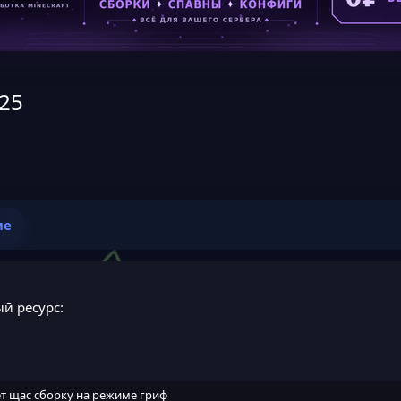
025
ие
й ресурс:
т щас сборку на режиме гриф