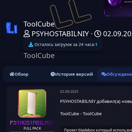
ToolCube
Иконка ресурса
А
Д
PSYHOSTABILNIY
02.09.2
в
а
Осталось загрузок за 24 часа:
1
т
т
ToolCube
о
а
р
н
Обзор
История версий
Обсужден
т
а
е
ч
02.09.2025
м
а
PSYHOSTABILNIY добавил(а) новы
ы
л
ToolCube
- ToolCube
а
PSYHOSTABILNIY
FULL PACK
Проект bladebox который используе