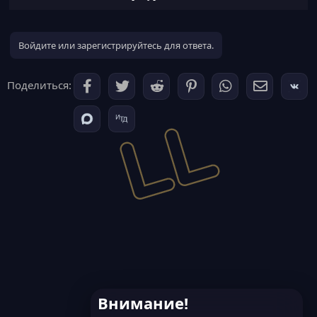
Войдите или зарегистрируйтесь для ответа.
Поделиться:
Tiles
— это уникальная тема для XenForo, построенная на
концепции плиток. Она предлагает необычную компоновку
узлов, полностью адаптивна и оснащена яркими виджетами.
Независимо от того, что вы хотите создать, наша тема
содержит всё необходимое для быстрого старта. Попробуйте
её сегодня и убедитесь, как она выведет вашу онлайн-
комьюнити на новый уровень...​
Внимание!