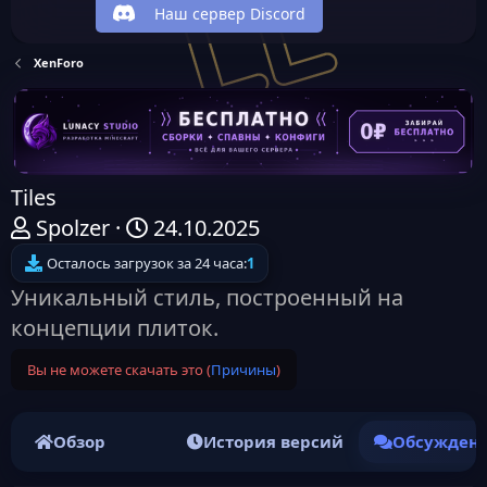
Наш сервер Discord
XenForo
Tiles
А
Д
Spolzer
24.10.2025
в
а
Осталось загрузок за 24 часа:
1
т
т
Уникальный стиль, построенный на
о
а
концепции плиток.
р
н
Вы не можете скачать это (
Причины
)
т
а
е
ч
м
а
Обзор
История версий
Обсужден
ы
л