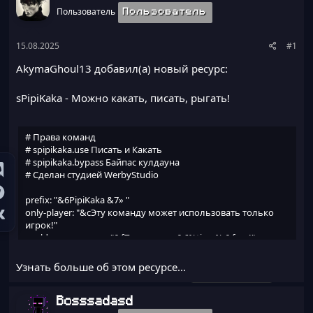
а
Пользователь
Пользователь
15.08.2025
#1
AkymaGhoul13 добавил(а) новый ресурс:
sPipiKaka
- Можно какать, писать, рыгать!
# Права команд
# spipikaka.use Писать и Какать
# spipikaka.bypass Байпас кулдауна
# Сделан студией WerbyStudio
prefix: "&6PipiKaka &7» "
only-player: "&cЭту команду может использовать только
игрок!"
cooldown-message: "&fПодождите &6%time% &fсек!"
cooldown-seconds: 60
Узнать больше об этом ресурсе...
Команды: /pipi /kaka /burp
Bosssadasd