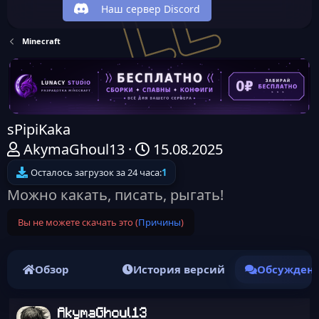
Наш сервер Discord
Minecraft
sPipiKaka
А
Д
AkymaGhoul13
15.08.2025
в
а
Осталось загрузок за 24 часа:
1
т
т
Можно какать, писать, рыгать!
о
а
Вы не можете скачать это (
Причины
)
р
н
т
а
е
ч
Обзор
История версий
Обсужден
м
а
ы
л
AkymaGhoul13