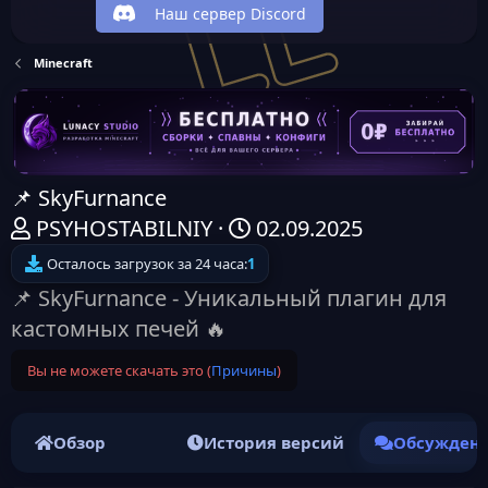
Наш сервер Discord
Minecraft
📌 SkyFurnance
А
Д
PSYHOSTABILNIY
02.09.2025
в
а
Осталось загрузок за 24 часа:
1
т
т
📌 SkyFurnance - Уникальный плагин для
о
а
кастомных печей 🔥
р
н
Вы не можете скачать это (
Причины
)
т
а
е
ч
м
а
Обзор
История версий
Обсужден
ы
л