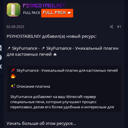
а
PSYHOSTABILNIY
FULL PACK
FULL PACK 👑
02.09.2025
#1
PSYHOSTABILNIY добавил(а) новый ресурс:
📌 SkyFurnance
- 📌 SkyFurnance - Уникальный плагин
для кастомных печей 🔥
SkyFurnance - Уникальный плагин для кастомных печей
Описание плагина
SkyFurnance добавляет на ваш Minecraft-сервер
специальные печи, которые улучшают процесс
переплавки, делая его более удобным и интересным для
игроков. Плагин идеально подходит для серверов, где
ценится разнообразие геймплея.
Узнать больше об этом ресурсе...
Версия Minecraft: 1.16.5