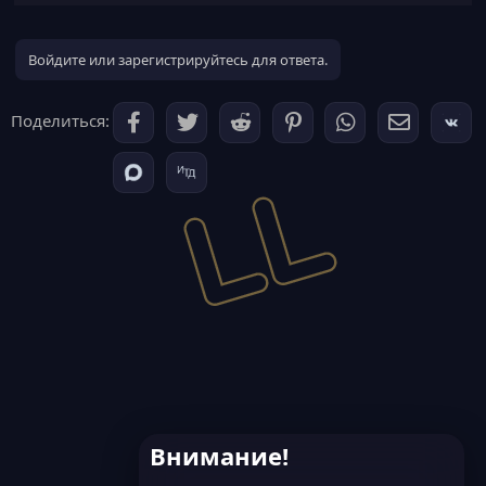
Пермишены
Войдите или зарегистрируйтесь для ответа.
skyfurnance.give — позволяет использовать команду
/skyfurnance give <ник> <тип> <количество> для выдачи
кастомных печей.
Поделиться:
Пример: /skyfurnance give...
Внимание!