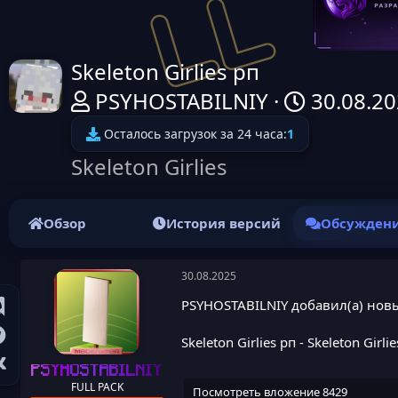
Skeleton Girlies рп
А
Д
PSYHOSTABILNIY
30.08.2
в
а
Осталось загрузок за 24 часа:
1
т
т
Skeleton Girlies
о
а
р
н
Обзор
История версий
Обсужден
т
а
е
ч
30.08.2025
м
а
PSYHOSTABILNIY добавил(а) новы
ы
л
Skeleton Girlies рп
- Skeleton Girlie
а
PSYHOSTABILNIY
FULL PACK
Посмотреть вложение 8429