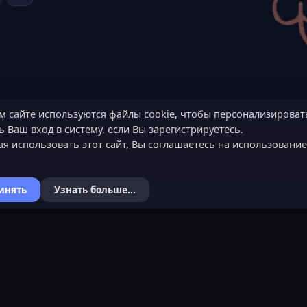
м сайте используются файлы cookie, чтобы персонализироват
 Ваш вход в систему, если Вы зарегистрируетесь.
я использовать этот сайт, Вы соглашаетесь на использовани
инять
Узнать больше...
Я
КОНТАКТЫ
ХОЧЕШЬ СТАТЬ 
ьности
Обратная связь
Подать заявку
Канал поддержки в Discord
Узнать об обязанн
вера
Реклама
Команда проекта
help@lastleak.org