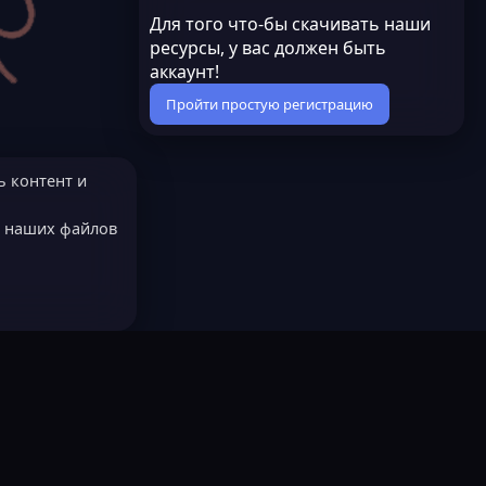
Для того что-бы скачивать наши
ресурсы, у вас должен быть
аккаунт!
Пройти простую регистрацию
ь контент и
е наших файлов
МОДЕРАТОРОМ?
Русский (RU)
остях
LastLeak NEW
Всё работает