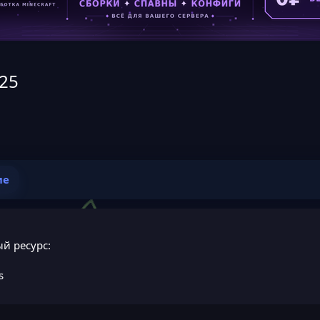
025
ие
й ресурс:
s