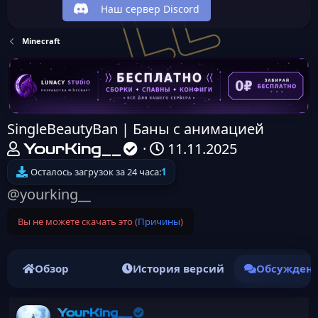
Наш сервер Discord
Minecraft
SingleBeautyBan | Баны с анимацией
А
Д
11.11.2025
YourKing__
в
а
Осталось загрузок за 24 часа:
1
т
т
@yourking__
о
а
Вы не можете скачать это (
Причины
)
р
н
т
а
е
ч
Обзор
История версий
Обсужден
м
а
ы
л
YourKing__