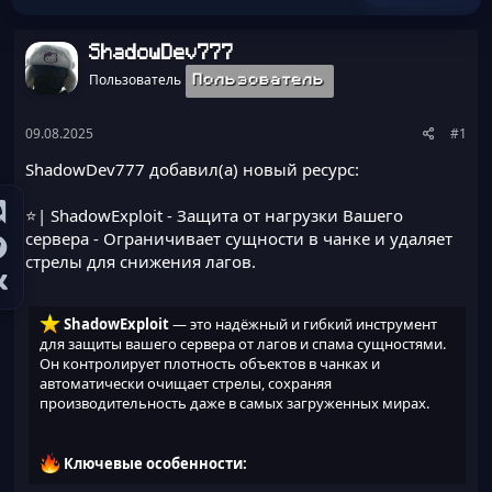
ы
л
а
ShadowDev777
Пользователь
Пользователь
09.08.2025
#1
ShadowDev777 добавил(а) новый ресурс:
⭐| ShadowExploit - Защита от нагрузки Вашего
сервера
- Ограничивает сущности в чанке и удаляет
стрелы для снижения лагов.
ShadowExploit
— это надёжный и гибкий инструмент
для защиты вашего сервера от лагов и спама сущностями.
Он контролирует плотность объектов в чанках и
автоматически очищает стрелы, сохраняя
производительность даже в самых загруженных мирах.
Ключевые особенности: