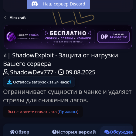
Наш сервер Discord
Minecraft
⭐| ShadowExploit - Защита от нагрузки
Вашего сервера
А
Д
ShadowDev777
09.08.2025
в
а
Осталось загрузок за 24 часа:
1
т
т
Ограничивает сущности в чанке и удаляет
о
а
стрелы для снижения лагов.
р
н
Вы не можете скачать это (
Причины
)
т
а
е
ч
м
а
Обзор
История версий
Обсужден