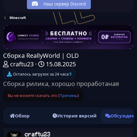
Наш сервер Discord
Minecraft
Сборка ReallyWorld | OLD
А
Д
craftu23
15.08.2025
в
а
Осталось загрузок за 24 часа:
1
т
т
Сборка рилика, хорошо проработаная
о
а
Вы не можете скачать это (
Причины
)
р
н
т
а
е
ч
Обзор
История версий
Обсужден
м
а
ы
л
craftu23