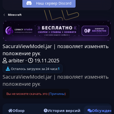
Наш сервер Discord
Minecraft
SacuraViewModel.jar | позволяет изменять
положение рук
А
Д
arbiter
19.11.2025
в
а
Осталось загрузок за 24 часа:
1
т
т
SacuraViewModel.jar | позволяет изменять
о
а
положение рук
р
н
Вы не можете скачать это (
Причины
)
т
а
е
ч
м
а
Обзор
История версий
Обсужден