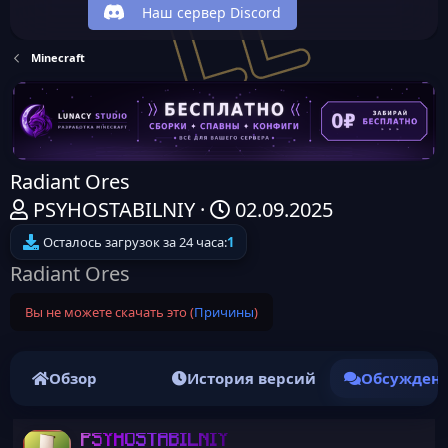
Наш сервер Discord
Minecraft
Radiant Ores
А
Д
PSYHOSTABILNIY
02.09.2025
в
а
Осталось загрузок за 24 часа:
1
т
т
Radiant Ores
о
а
Вы не можете скачать это (
Причины
)
р
н
т
а
е
ч
Обзор
История версий
Обсужден
м
а
ы
л
PSYHOSTABILNIY