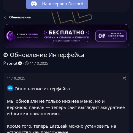
Наш сервер Discord
Обновление
⚙️ Обновление Интерфейса
А
Д
roncit
11.10.2025
в
а
т
т
11.10.2025
о
а
р
н
Обновление интерфейса
т
а
е
ч
м
а
Мы обновили не только нижнее меню, но и
ы
л
верхнюю панель — теперь сайт выглядит аккуратнее
а
и ближе к приложению.
Кроме того, теперь LastLeak можно установить на
устройство как приложение.