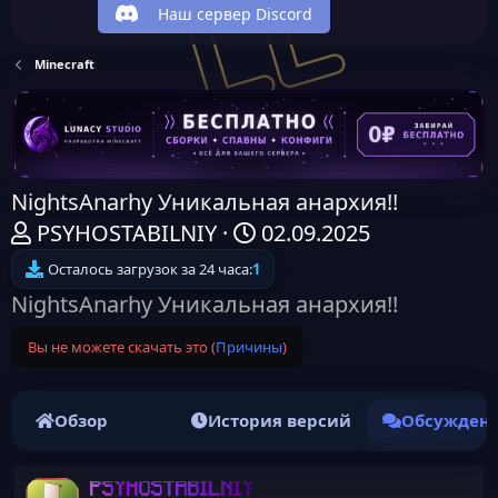
Наш сервер Discord
Minecraft
NightsAnarhy Уникальная анархия!!
А
Д
PSYHOSTABILNIY
02.09.2025
в
а
Осталось загрузок за 24 часа:
1
т
т
NightsAnarhy Уникальная анархия!!
о
а
Вы не можете скачать это (
Причины
)
р
н
т
а
е
ч
Обзор
История версий
Обсужден
м
а
ы
л
PSYHOSTABILNIY