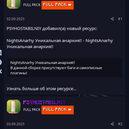
а
FULL PACK
FULL PACK 👑
02.09.2025
#1
PSYHOSTABILNIY добавил(а) новый ресурс:
NightsAnarhy Уникальная анархия!!
- NightsAnarhy
Уникальная анархия!!
NightsAnarhy Уникальная анархия!!
В данной сборке присутствуют баги и самописные
плагины!
Узнать больше об этом ресурсе...
PSYHOSTABILNIY
FULL PACK
FULL PACK 👑
03.09.2025
#2