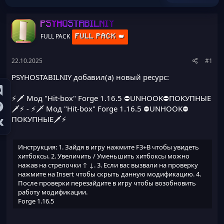
ы
л
а
PSYHOSTABILNIY
FULL PACK
FULL PACK 👑
22.10.2025
#1
PSYHOSTABILNIY добавил(а) новый ресурс:
⚡🗡️ Мод "Hit-box" Forge 1.16.5 ⛔UNHOOK⛔ПОКУПНЫЕ
🗡️⚡
- ⚡🗡️ Мод "Hit-box" Forge 1.16.5 ⛔UNHOOK⛔
ПОКУПНЫЕ🗡️⚡
Инструкция: 1. Зайдя в игру нажмите F3+B чтобы увидеть
хитбоксы. 2. Увеличить / Уменьшить хитбоксы можно
нажав на стрелочки ↑ ↓. 3. Если вас вызвали на проверку
нажмите на Insert чтобы скрыть данную модификацию. 4.
После проверки перезайдите в игру чтобы возобновить
работу модификации.
Forge 1.16.5