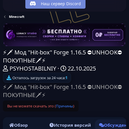
Наш сервер Discord
Minecraft
⚡🗡️ Мод "Hit-box" Forge 1.16.5 ⛔UNHOOK⛔
ПОКУПНЫЕ🗡️⚡
А
Д
PSYHOSTABILNIY
22.10.2025
в
а
Осталось загрузок за 24 часа:
1
т
т
⚡🗡️ Мод "Hit-box" Forge 1.16.5 ⛔UNHOOK⛔
о
а
ПОКУПНЫЕ🗡️⚡
р
н
Вы не можете скачать это (
Причины
)
т
а
е
ч
м
а
Обзор
История версий
Обсужден