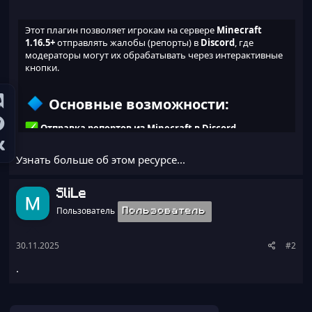
Этот плагин позволяет игрокам на сервере
Minecraft
1.16.5+
отправлять жалобы (репорты) в
Discord
, где
модераторы могут их обрабатывать через интерактивные
кнопки.
Основные возможности:
Отправка репортов из Minecraft в Discord
Красивые Embed-сообщения с цветовой
индикацией статуса
Узнать больше об этом ресурсе...
Интерактивные кнопки для модераторов:
SliLe
Принять
(меняет статус на "В процессе")
Пользователь
Пользователь
Отклонить
(помечает репорт как...
30.11.2025
#2
.