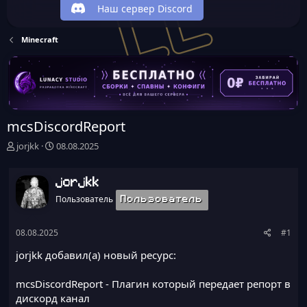
Наш сервер Discord
Minecraft
mcsDiscordReport
А
Д
jorjkk
08.08.2025
в
а
т
т
о
а
jorjkk
р
н
Пользователь
Пользователь
т
а
е
ч
м
а
08.08.2025
#1
ы
л
jorjkk добавил(а) новый ресурс:
а
mcsDiscordReport
- Плагин который передает репорт в
дискорд канал