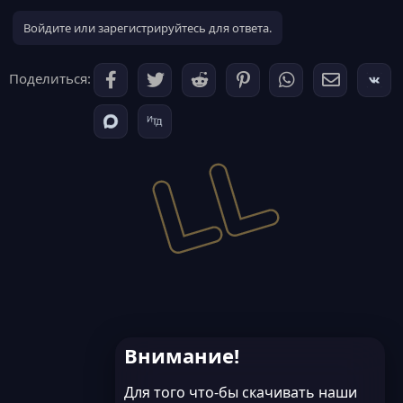
2. Moon Hub - Moon_Hub.txt
Войдите или зарегистрируйтесь для ответа.
· Мощный функционал для агрессивного геймплея
· Расширенные возможности для кражи и PvP
Поделиться:
· Интуитивный интерфейс...
Внимание!
Для того что-бы скачивать наши