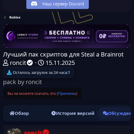
Наш сервер Discord
Roblox
Лучший пак скриптов для Steal a Brainrot
А
Д
roncit
15.11.2025
в
а
Осталось загрузок за 24 часа:
1
т
т
pack by roncit
о
а
Вы не можете скачать это (
Причины
)
р
н
т
а
е
ч
Обзор
История версий
Обсужден
м
а
ы
л
roncit