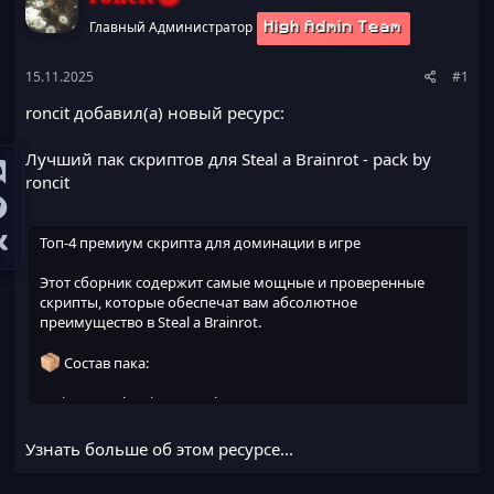
а
Главный Администратор
High Admin Team
15.11.2025
#1
roncit добавил(а) новый ресурс:
Лучший пак скриптов для Steal a Brainrot
- pack by
roncit
Топ-4 премиум скрипта для доминации в игре
Этот сборник содержит самые мощные и проверенные
скрипты, которые обеспечат вам абсолютное
преимущество в Steal a Brainrot.
Состав пака:
1. Timmy Hub - Timmy_Hub.txt
· Проверенный временем хаб с стабильной работой
Узнать больше об этом ресурсе...
· Оптимальный баланс функций и производительности
· Регулярные обновления от разработчика