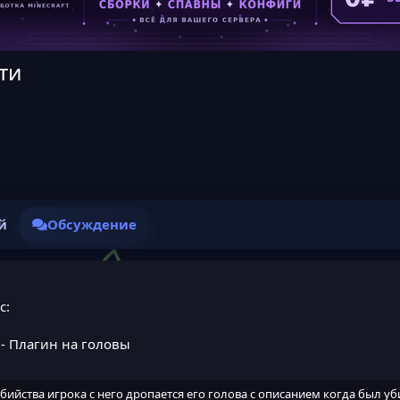
ти
й
Обсуждение
с:
- Плагин на головы
бийства игрока с него дропается его голова с описанием когда был уби