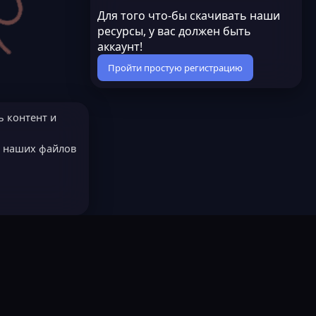
Для того что-бы скачивать наши
ресурсы, у вас должен быть
аккаунт!
Пройти простую регистрацию
ь контент и
е наших файлов
МОДЕРАТОРОМ?
Русский (RU)
остях
LastLeak NEW
Всё работает