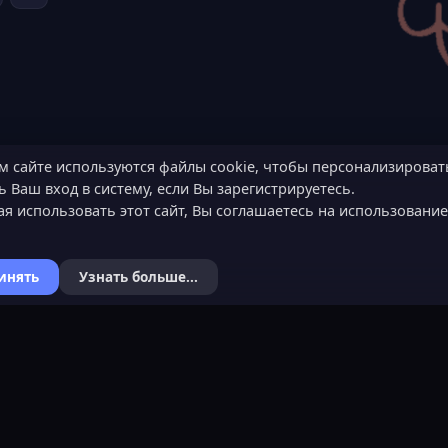
м сайте используются файлы cookie, чтобы персонализироват
 Ваш вход в систему, если Вы зарегистрируетесь.
я использовать этот сайт, Вы соглашаетесь на использовани
инять
Узнать больше...
Я
КОНТАКТЫ
ХОЧЕШЬ СТАТЬ 
ьности
Обратная связь
Подать заявку
Канал поддержки в Discord
Узнать об обязанн
вера
Реклама
Команда проекта
help@lastleak.org