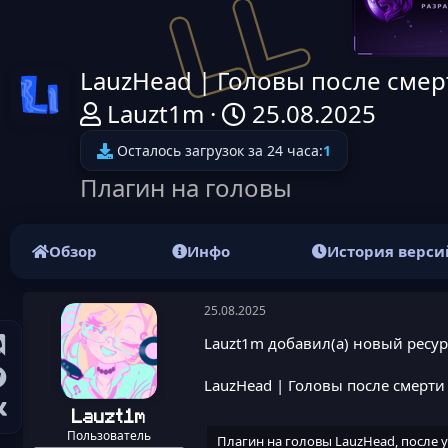
LauzHead | Головы после смер
Иконка ресурса
А
Д
Lauzt1m
25.08.2025
в
а
Осталось загрузок за 24 часа:
1
т
т
Плагин на головы
о
а
р
н
Обзор
Инфо
История верси
т
а
е
ч
25.08.2025
м
а
Lauzt1m добавил(а) новый ресур
ы
л
LauzHead | Головы после смерти
а
Lauzt1m
Пользователь
Плагин на головы LauzHead, после у