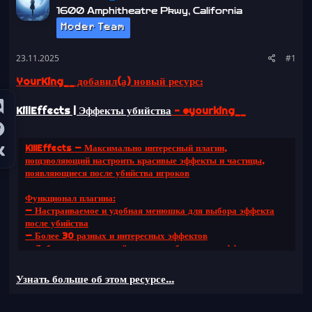
а
1600 Amphitheatre Pkwy, California
Moder Team
23.11.2025
#1
YourKing__ добавил(а) новый ресурс:
KillEffects | Эффекты убийства
- @yourking__
KillEffects
— Максимально интересный плагин,
пощзволяющий настроить красивые эффекты и частицы,
появляющиеся после убийства игроков
Функционал плагина
:
— Настраиваемое и удобная менюшка для выбора эффекта
после убийства
— Более 30 разных и интересных эффектов
— Добавление и настройка своих собственных эффектов
Узнать больше об этом ресурсе...