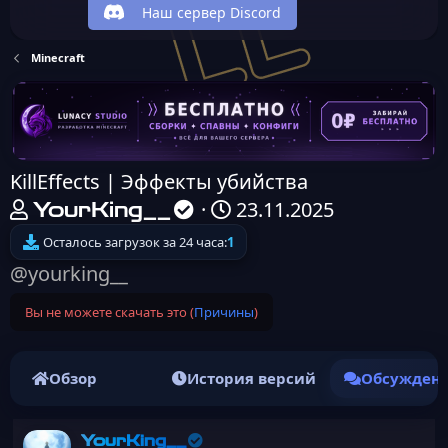
Наш сервер Discord
Minecraft
KillEffects | Эффекты убийства
А
Д
23.11.2025
YourKing__
в
а
Осталось загрузок за 24 часа:
1
т
т
@yourking__
о
а
Вы не можете скачать это (
Причины
)
р
н
т
а
е
ч
Обзор
История версий
Обсужден
м
а
ы
л
YourKing__