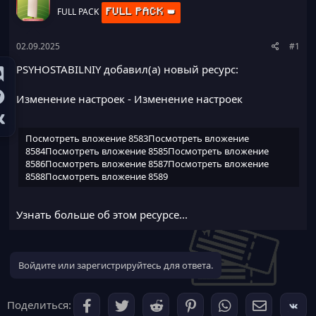
а
FULL PACK
FULL PACK 👑
02.09.2025
#1
PSYHOSTABILNIY добавил(а) новый ресурс:
Изменение настроек
- Изменение настроек
Посмотреть вложение 8583
Посмотреть вложение
8584
Посмотреть вложение 8585
Посмотреть вложение
8586
Посмотреть вложение 8587
Посмотреть вложение
8588
Посмотреть вложение 8589
Узнать больше об этом ресурсе...
Войдите или зарегистрируйтесь для ответа.
Поделиться: