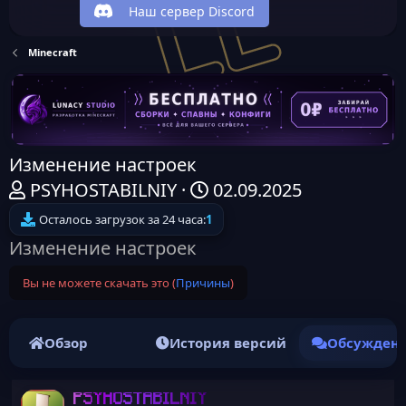
Наш сервер Discord
Minecraft
Изменение настроек
А
Д
PSYHOSTABILNIY
02.09.2025
в
а
Осталось загрузок за 24 часа:
1
т
т
Изменение настроек
о
а
Вы не можете скачать это (
Причины
)
р
н
т
а
е
ч
Обзор
История версий
Обсужден
м
а
ы
л
PSYHOSTABILNIY