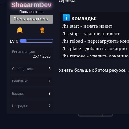
сервера
ShaaarmDev
Пользователь
Команды:
Пользователь
/hs start - начать ивент
/hs stop - закончить ивент
LV
0
/hs reload - перезагрузить ко
/hs place - добавить локацию
Регистрация
/hs remove - удалить локацию
25.11.2025
/hs loot [name] - настроить лу
Сообщения
3
Узнать больше об этом ресурсе...
/hs delay - задержка респавна
Реакции
1
Права:
Баллы
3
holyshulkers.use:
default: op
Награды
2
holyshulkers.delay:
default: true