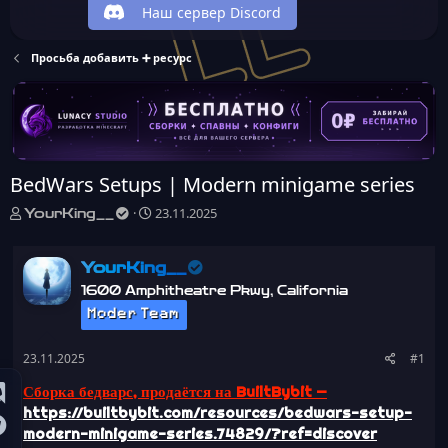
Наш сервер Discord
Просьба добавить ➕ ресурс
BedWars Setups | Modern minigame series
А
Д
23.11.2025
YourKing__
в
а
т
т
о
а
YourKing__
р
н
1600 Amphitheatre Pkwy, California
т
а
Moder Team
е
ч
м
а
ы
л
23.11.2025
#1
а
Сборка бедварс, продаётся на BuiltBybit —
https://builtbybit.com/resources/bedwars-setup-
modern-minigame-series.74829/?ref=discover