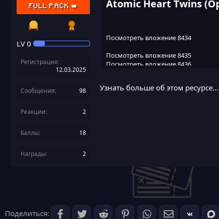
Atomic Heart Twins (Opt
FULL PACK 👑
Посмотреть вложение 8434
LV
0
Посмотреть вложение 8435
Регистрация
Посмотреть вложение 8436
12.03.2025
Посмотреть вложение 8437
Посмотреть вложение 8438
Узнать больше об этом ресурсе...
Посмотреть вложение 8439
Сообщения
98
Посмотреть вложение 8440
Реакции
2
Баллы
18
Награды
2
Поделиться: