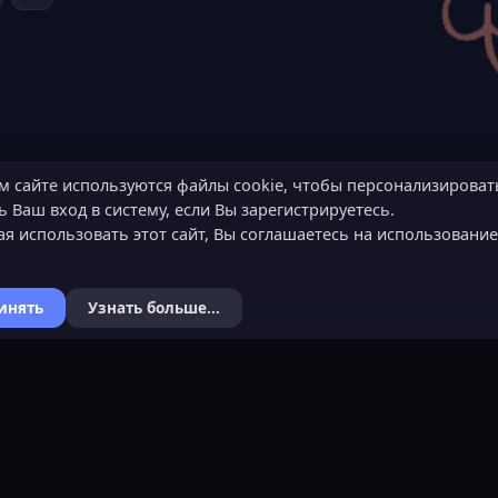
м сайте используются файлы cookie, чтобы персонализироват
 Ваш вход в систему, если Вы зарегистрируетесь.
я использовать этот сайт, Вы соглашаетесь на использовани
инять
Узнать больше...
Я
КОНТАКТЫ
ХОЧЕШЬ СТАТЬ 
ьности
Обратная связь
Подать заявку
Канал поддержки в Discord
Узнать об обязанн
вера
Реклама
Команда проекта
help@lastleak.org