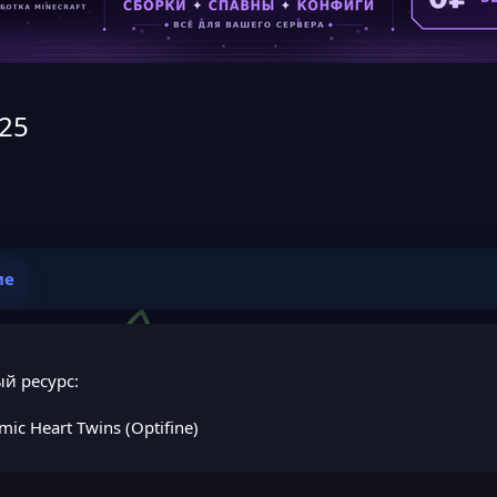
025
ие
й ресурс:
mic Heart Twins (Optifine)