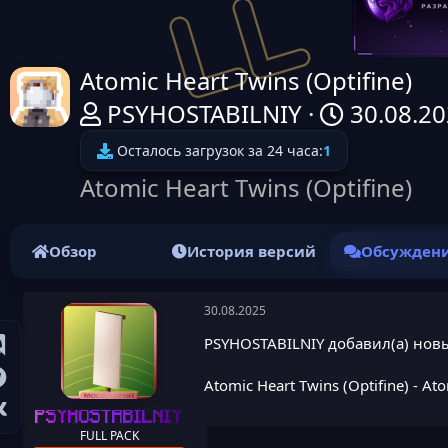
Atomic Heart Twins (Optifine)
А
Д
PSYHOSTABILNIY
30.08.2
в
а
Осталось загрузок за 24 часа:
1
т
т
Atomic Heart Twins (Optifine)
о
а
р
н
Обзор
История версий
Обсужден
т
а
е
ч
30.08.2025
м
а
PSYHOSTABILNIY добавил(а) новы
ы
л
Atomic Heart Twins (Optifine)
- Ato
а
PSYHOSTABILNIY
FULL PACK