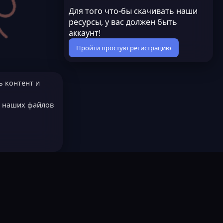
Для того что-бы скачивать наши
ресурсы, у вас должен быть
аккаунт!
Пройти простую регистрацию
ь контент и
е наших файлов
МОДЕРАТОРОМ?
Русский (RU)
остях
LastLeak NEW
Всё работает