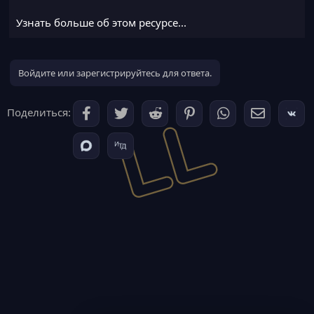
Возможности:​
Узнать больше об этом ресурсе...
Создание шахт через выделение области (/aam wand)
Удобное меню настройки блоков и дропа
Автоматический...
Войдите или зарегистрируйтесь для ответа.
Поделиться: