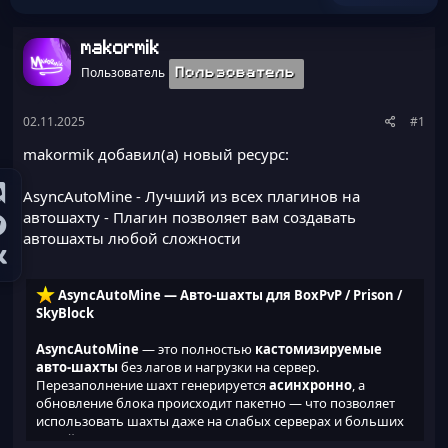
ы
л
а
makormik
Пользователь
Пользователь
02.11.2025
#1
makormik добавил(а) новый ресурс:
AsyncAutoMine - Лучший из всех плагинов на
автошахту
- Плагин позволяет вам создавать
автошахты любой сложности
AsyncAutoMine — Авто-шахты для BoxPvP / Prison /
SkyBlock
AsyncAutoMine
— это полностью
кастомизируемые
авто-шахты
без лагов и нагрузки на сервер.
Перезаполнение шахт генерируется
асинхронно
, а
обновление блока происходит пакетно — что позволяет
использовать шахты даже на слабых серверах и больших
онлайн-проектах.