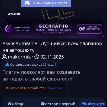
Наш сервер Discord
Minecraft
AsyncAutoMine - Лучший из всех плагинов
на автошахту
А
Д
makormik
02.11.2025
в
а
Осталось загрузок за 24 часа:
1
т
т
Плагин позволяет вам создавать
о
а
автошахты любой сложности
р
н
Вы не можете скачать это (
Причины
)
т
а
е
ч
м
а
Обзор
История версий
Обсужден