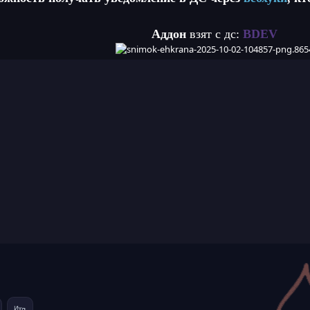
Аддон
взят с дс:
BDEV