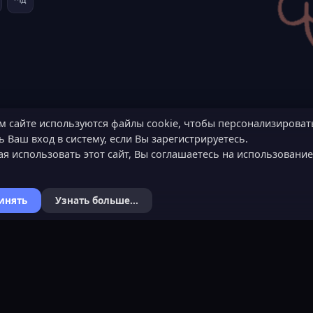
м сайте используются файлы cookie, чтобы персонализироват
 Ваш вход в систему, если Вы зарегистрируетесь.
я использовать этот сайт, Вы соглашаетесь на использовани
инять
Узнать больше...
Я
КОНТАКТЫ
ХОЧЕШЬ СТАТЬ 
ьности
Обратная связь
Подать заявку
Канал поддержки в Discord
Узнать об обязанн
вера
Реклама
Команда проекта
help@lastleak.org