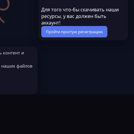
Для того что-бы скачивать наши
ресурсы, у вас должен быть
аккаунт!
Пройти простую регистрацию
ь контент и
е наших файлов
МОДЕРАТОРОМ?
Русский (RU)
остях
LastLeak NEW
Всё работает