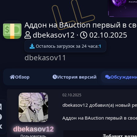
Аддон на BAuction первый в с
А
Д
dbekasov12
02.10.2025
в
а
Осталось загрузок за 24 часа:
1
т
т
dbekasov11
о
а
р
н
Обзор
История версий
Обсужден
т
а
е
ч
02.10.2025
м
а
dbekasov12 добавил(а) новый ре
ы
л
Аддон на BAuction первый в сво
а
dbekasov12
Добавит возм
Пользователь