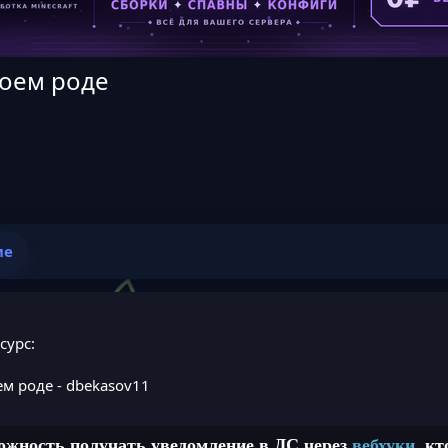
воем роде
ие
сурс:
ем роде
- dbekasov11
ожность получать уведомление в ДС через
вебхуки
, к