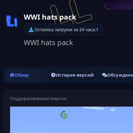
WWI hats pack
Иконка ресурса
Осталось загрузок за 24 часа:
1
WWI hats pack
Обзор
История версий
Обсужден
Поддерживаемые версии