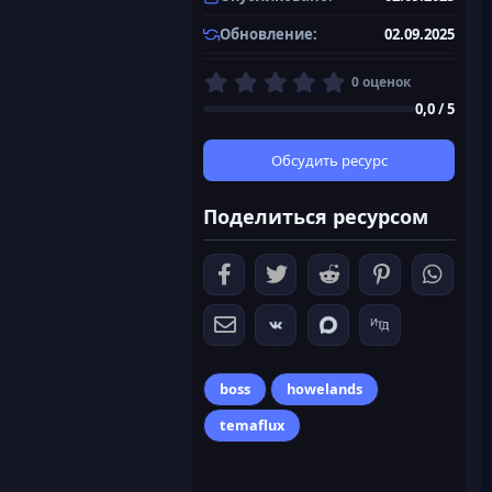
Обновление
02.09.2025
0
0 оценок
,
0,0 / 5
0
0
з
Обсудить ресурс
в
ё
Поделиться ресурсом
з
д
boss
howelands
temaflux