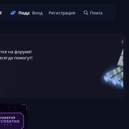
d
Поддержать нас
Вход
Регистрация
Подать заявку
Поиск
тке на форуме!
сегда помогут!