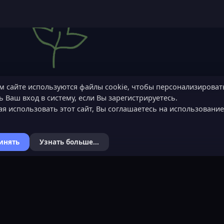
м сайте используются файлы cookie, чтобы персонализироват
 Ваш вход в систему, если Вы зарегистрируетесь.
я использовать этот сайт, Вы соглашаетесь на использовани
инять
Узнать больше...
Я
КОНТАКТЫ
ХОЧЕШЬ СТАТЬ 
ьности
Обратная связь
Подать заявку
Канал поддержки в Discord
Узнать об обязанн
вера
Реклама
Команда проекта
help@lastleak.org