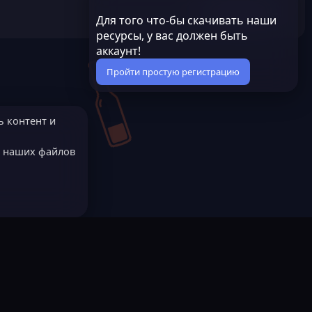
Читать дальше...
Для того что-бы скачивать наши
ресурсы, у вас должен быть
аккаунт!
Пройти простую регистрацию
ь контент и
е наших файлов
МОДЕРАТОРОМ?
Русский (RU)
остях
LastLeak NEW
Всё работает