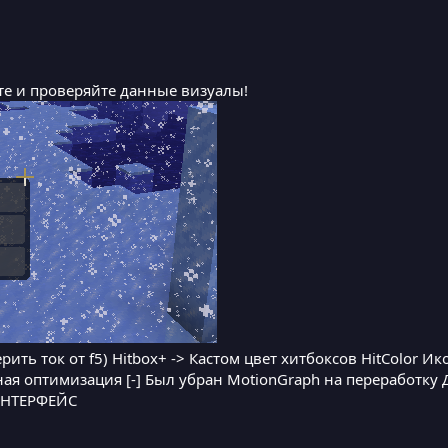
те и проверяйте данные визуалы!
дерить ток от f5) Hitbox+ -> Кастом цвет хитбоксов HitColor И
нная оптимизация [-] Был убран MotionGraph на перерабо
ИНТЕРФЕЙС