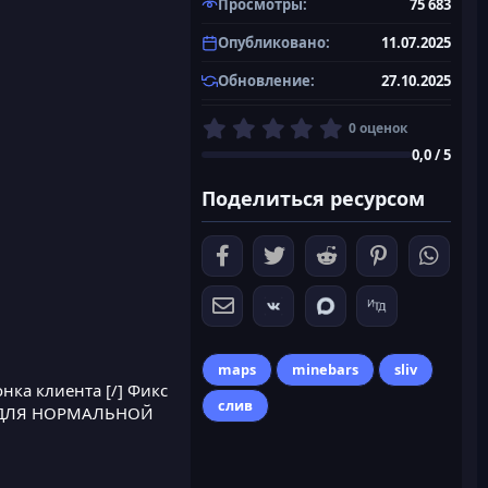
Просмотры
75 683
Опубликовано
11.07.2025
Обновление
27.10.2025
0
0 оценок
,
0,0 / 5
0
0
Поделиться ресурсом
з
в
ё
з
д
maps
minebars
sliv
конка клиента [/] Фикс
слив
тку ДЛЯ НОРМАЛЬНОЙ