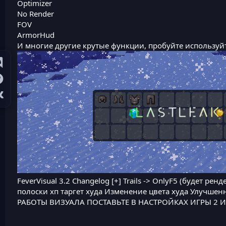
Optimizer
No Render
FOV
ArmorHud
И многие другие крутые функции, пробуйте используй
FeverVisual 3.2 Changelog [+] Trails -> OnlyF5 (будет рен
полоски хп таргет худа Изменение цвета худа Улучше
РАБОТЫ ВИЗУАЛА ПОСТАВЬТЕ В НАСТРОЙКАХ ИГРЫ 2 