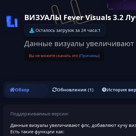
ВИЗУАЛЫ Fever Visuals 3.2 
Иконка ресурса
Осталось загрузок за 24 часа:
1
Данные визуалы увеличивают ф
Вы не можете скачать это (
Причины
)
Обзор
Обновления (1)
История ве
Поддерживаемые версии
Данные визуалы увеличивают фпс, добавляют кучу виз
Есть такие функции как: