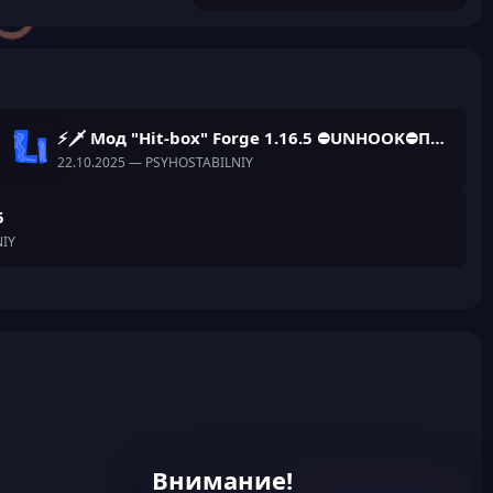
⚡🗡️ Мод "Hit-box" Forge 1.16.5 ⛔UNHOOK⛔ПОКУПНЫЕ🗡️⚡
22.10.2025
— PSYHOSTABILNIY
5
IY
Внимание!