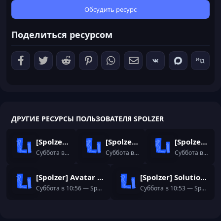
0
з
Обсудить ресурс
в
ё
Поделиться ресурсом
з
д
ДРУГИЕ РЕСУРСЫ ПОЛЬЗОВАТЕЛЯ SPOLZER
[Spolzer] Social Auto Posting
[Spolzer] Watermark
[Spolzer] Sticky Post
Суббота в 11:04
— Spolzer
Суббота в 11:01
— Spolzer
Суббота в 10:58
[Spolzer] Avatar History
[Spolzer] Solution List
Суббота в 10:56
— Spolzer
Суббота в 10:53
— Spolzer