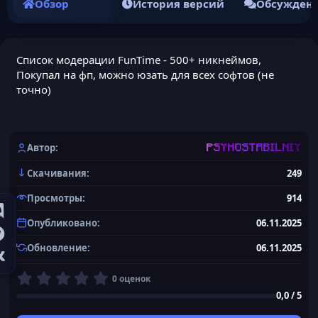
Обзор
История версий
Обсужден
Список модерации FunTime - 500+ никнеймов,
Покупал на фп, можно юзать для всех софтов (не
точно)
Автор
PSYHOSTABILNIY
Скачивания
249
Просмотры
914
Опубликовано
06.11.2025
Обновление
06.11.2025
0
0 оценок
,
0,0 / 5
0
0