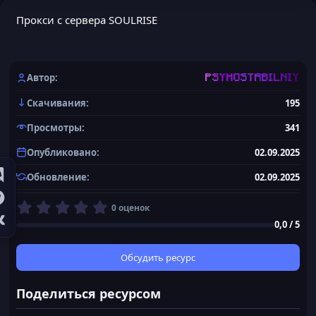
Прокси с сервера SOULRISE
Автор
PSYHOSTABILNIY
Скачивания
195
Просмотры
341
Опубликовано
02.09.2025
Обновление
02.09.2025
0
0 оценок
,
0,0 / 5
0
0
з
Обсудить ресурс
в
ё
Поделиться ресурсом
з
д