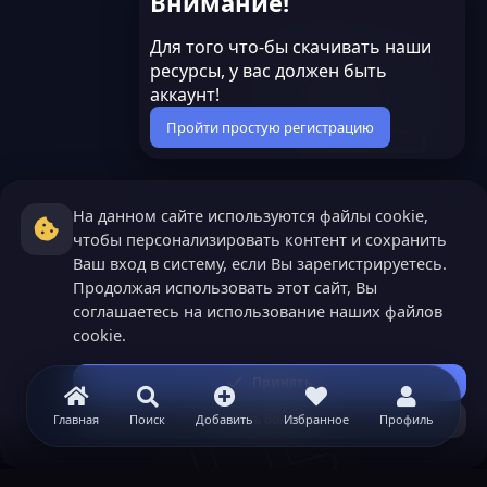
л
л
Внимание!
о
о
Для того что-бы скачивать наши
с
с
ресурсы, у вас должен быть
аккаунт!
Пройти простую регистрацию
На данном сайте используются файлы cookie,
чтобы персонализировать контент и сохранить
Ваш вход в систему, если Вы зарегистрируетесь.
Продолжая использовать этот сайт, Вы
соглашаетесь на использование наших файлов
cookie.
Принять
Узнать больше...
Главная
Поиск
Добавить
Избранное
Профиль