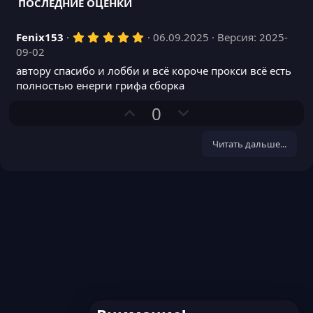
ПОСЛЕДНИЕ ОЦЕНКИ
5
Fenix153
06.09.2025
Версия: 2025-
,
09-02
0
0
автору спасибо и лобби и всё короче прокси всё есть
з
полностью енерги грифа сборка
в
ё
П
Н
0
з
д
о
е
з
г
Читать дальше...
и
а
т
т
и
и
в
в
н
н
ы
ы
й
й
г
г
о
о