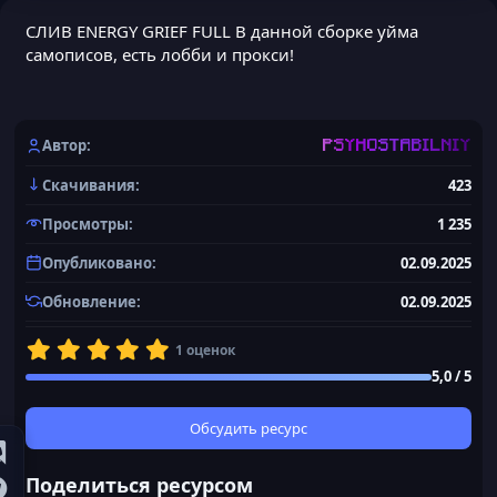
СЛИВ ENERGY GRIEF FULL В данной сборке уйма
самописов, есть лобби и прокси!
Автор
PSYHOSTABILNIY
Скачивания
423
Просмотры
1 235
Опубликовано
02.09.2025
Обновление
02.09.2025
5
1 оценок
,
5,0 / 5
0
0
з
Обсудить ресурс
в
ё
Поделиться ресурсом
з