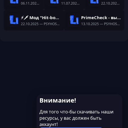
06.11.2025
— PSYHOSTABILNIY
11.07.2025
— PSYHOSTABILNIY
22.10.2025
— PS
⚡🗡️ Мод "Hit-box" Forge 1.16.5 ⛔UNHOOK⛔ПОКУПНЫЕ🗡️⚡
PrimeCheck - вызови игрока на проверку читов
22.10.2025
— PSYHOSTABILNIY
13.10.2025
— PSYHOSTABILNIY
Внимание!
Для того что-бы скачивать наши
ресурсы, у вас должен быть
аккаунт!