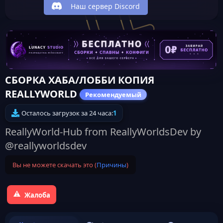
Наш сервер Discord
СБОРКА ХАБА/ЛОББИ КОПИЯ
REALLYWORLD
Рекомендуемый
Осталось загрузок за 24 часа:
1
ReallyWorld-Hub from ReallyWorldsDev by
@reallyworldsdev
Вы не можете скачать это (
Причины
)
Жалоба