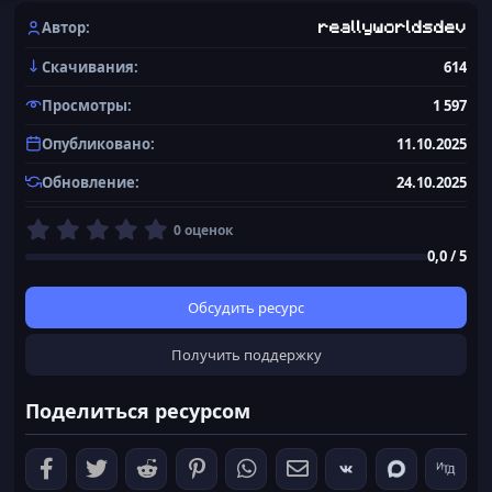
Автор
reallyworldsdev
Скачивания
614
Просмотры
1 597
Опубликовано
11.10.2025
Обновление
24.10.2025
0
0 оценок
,
0,0 / 5
0
0
з
Обсудить ресурс
в
ё
Получить поддержку
з
д
Поделиться ресурсом