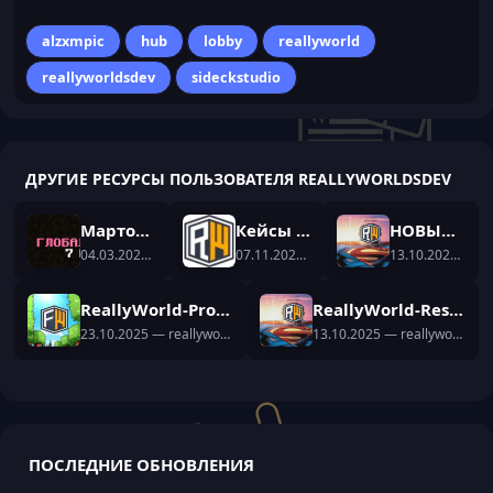
alzxmpic
hub
lobby
reallyworld
reallyworldsdev
sideckstudio
ДРУГИЕ РЕСУРСЫ ПОЛЬЗОВАТЕЛЯ REALLYWORLDSDEV
Мартовский дизайн ReallyWorld Motd
Кейсы с ReallyWorld
НОВЫЙ ХАБ/ЛОББИ REALLYWORLD
04.03.2026
— reallyworldsdev
07.11.2025
— reallyworldsdev
13.10.2025
— rea
ReallyWorld-Proxy
ReallyWorld-ResoursePack
23.10.2025
— reallyworldsdev
13.10.2025
— reallyworldsdev
ПОСЛЕДНИЕ ОБНОВЛЕНИЯ