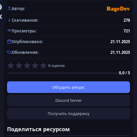
RageDev
Автор
Скачивания
276
Просмотры
721
Опубликовано
21.11.2025
Обновление
21.11.2025
0
0 оценок
,
0,0 / 5
0
0
з
Обсудить ресурс
в
ё
Discord Server
з
д
Получить поддержку
Поделиться ресурсом