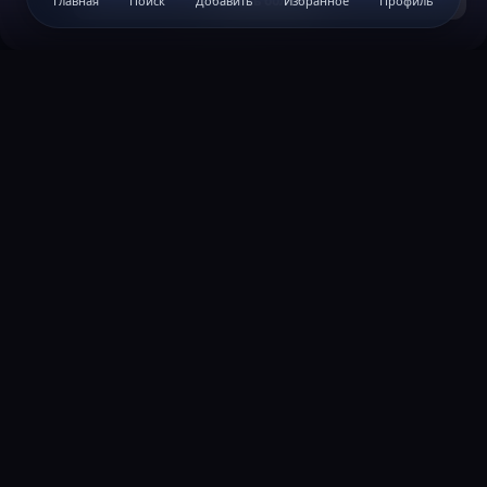
Узнать больше...
Главная
Поиск
Добавить
Избранное
Профиль
ВАЖНАЯ ИНФОРМАЦИЯ
Политика конфиденциальности
Условия и правила
Помощь по созданию сервера
КОНТАКТЫ
Обратная связь
Канал поддержки в Discord
Реклама
help@lastleak.org
ХОЧЕШЬ СТАТЬ МОДЕРАТОРОМ?
Подать заявку
Узнать об обязанностях