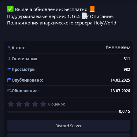
Выдача обновлений: Бесплатно
Поддерживаемые версии: 1.16.5
Описание:
Полная копия анархического сервера HolyWorld
Автор
framedev
Скачивания
311
Просмотры
982
Опубликовано
14.03.2025
Обновление
13.07.2026
0
0 оценок
,
0,0 / 5
0
0
з
Discord Server
в