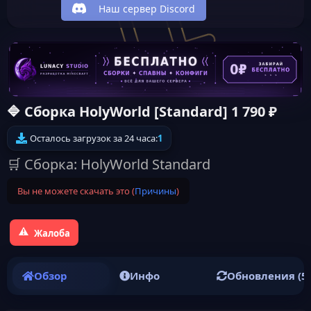
Наш сервер Discord
🔷 Сборка HolyWorld [Standard] 1 790 ₽
Осталось загрузок за 24 часа:
1
🛒 Сборка: HolyWorld Standard
Вы не можете скачать это (
Причины
)
Жалоба
Обзор
Инфо
Обновления (5)