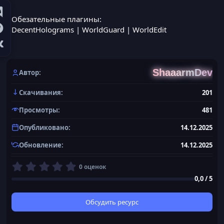
Обезательные плагины:
DecentHolograms | WorldGuard | WorldEdit
ShaaarmDev
Автор
Скачивания
201
Просмотры
481
Опубликовано
14.12.2025
Обновление
14.12.2025
0
0 оценок
,
0,0 / 5
0
0
з
Обсудить ресурс
в
ё