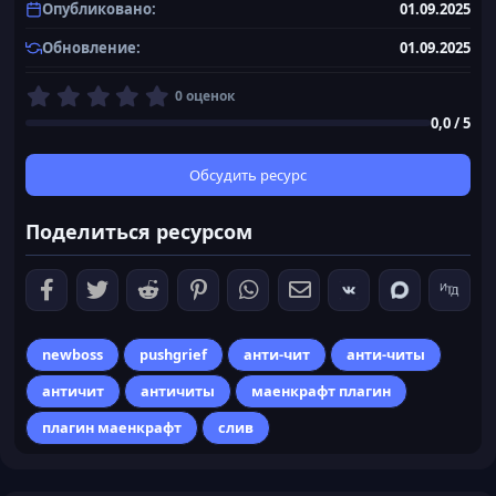
Опубликовано
01.09.2025
Обновление
01.09.2025
0
0 оценок
,
0,0 / 5
0
0
з
Обсудить ресурс
в
ё
Поделиться ресурсом
з
д
newboss
pushgrief
анти-чит
анти-читы
античит
античиты
маенкрафт плагин
плагин маенкрафт
слив