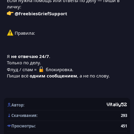
Если нужна помощь или ответы по делу — пиши в
личку:
@FreebiesGriefSupport
Правила:
Я
не отвечаю 24/7
.
Только по делу.
Флуд / спам =
блокировка.
Пиши всё
одним сообщением
, а не по слову.
Автор
Vitaliy52
Скачивания
293
Просмотры
451