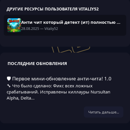
ДРУГИЕ РЕСУРСЫ ПОЛЬЗОВАТЕЛЯ VITALIY52
Анти чит который детект (ит) полностью HvH так-же другие киллауры и чит функции!
28.08.2025
— Vitaliy52
ПОСЛЕДНИЕ ОБНОВЛЕНИЯ
🛡️ Первое мини-обновление анти-чита! 1.0
🔧 Что было сделано: Фикс всех ложных
срабатываний. Исправлены киллауры Nursultan
Alpha, Delta...
Читать дальше...