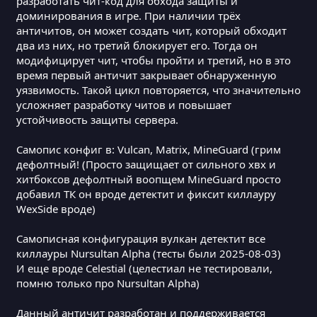
разработать чит-код для обхода защиты и
доминирования в игре. При наличии трёх
античитов, он может создать чит, который обходит
два из них, но третий блокирует его. Тогда он
модифицирует чит, чтобы пройти и третий, но в это
время первый античит закрывает обнаруженную
уязвимость. Такой цикл повторяется, что значительно
усложняет разработку читов и повышает
устойчивость защиты сервера.
Самопис конфиг в: Vulcan, Matrix, MineGuard (грим
дефолтный! (Просто защищает от сильного хвх и
хитбоксов дефолтный воопщем MineGuard просто
добавил ТК он вроде детектит и фиксит киллауру
WexSide вроде)
Самописная конфигурация вулкан детектит все
киллауры Nursultan Alpha (тесты были 2025-08-03)
И еще вроде Celestial (целестиал не тестировали,
помню только про Nursultan Alpha)
Данный античит разработан и поддерживается