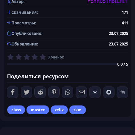
Автор
PSYHOSTABILNIY
Скачивания
171
Просмотры
411
Опубликовано
23.07.2025
Обновление
23.07.2025
0
0 оценок
,
0,0 / 5
0
0
Поделиться ресурсом
з
в
ё
з
д
class
master
zelix
zkm