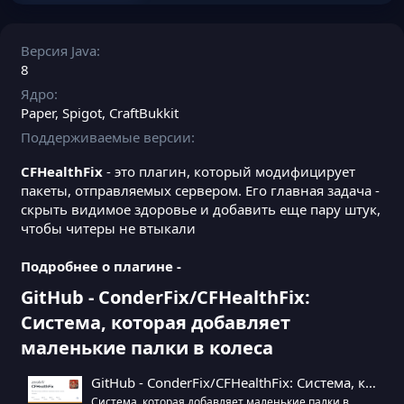
Версия Java
8
Ядро
Paper
Spigot
CraftBukkit
Поддерживаемые версии
CFHealthFix
- это плагин, который модифицирует
пакеты, отправляемых сервером. Его главная задача -
скрыть видимое здоровье и добавить еще пару штук,
чтобы читеры не втыкали
Подробнее о плагине -
GitHub - ConderFix/CFHealthFix:
Система, которая добавляет
маленькие палки в колеса
GitHub - ConderFix/CFHealthFix: Система, которая добавляет маленькие палки в колеса читерам.
Система, которая добавляет маленькие палки в