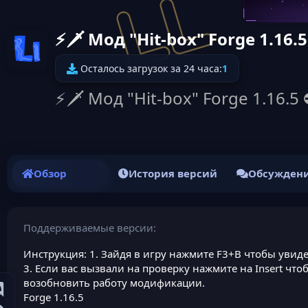
⚡🗡️ Мод "Hit-box" Forge 1.
Иконка ресурса
Осталось загрузок за 24 часа:
1
⚡🗡️ Мод "Hit-box" Forge 1.
Обзор
История версий
Обсужден
Поддерживаемые версии
Инструкция: 1. Зайдя в игру нажмите F3+B чтобы увид
3. Если вас вызвали на проверку нажмите на Insert ч
возобновить работу модификации.
Forge 1.16.5