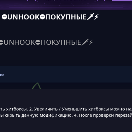
16.5 ⛔UNHOOK⛔ПОКУПНЫЕ🗡️⚡
16.5 ⛔UNHOOK⛔ПОКУПНЫЕ🗡️⚡
ие
еть хитбоксы. 2. Увеличить / Уменьшить хитбоксы можно на
тобы скрыть данную модификацию. 4. После проверки переза