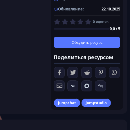
Обновление
22.10.2025
0
0 оценок
,
0,0 / 5
0
0
з
Обсудить ресурс
в
ё
Поделиться ресурсом
з
д
jumpchat
jumpstudio