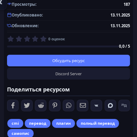
Просмотры
187
Опубликовано
13.11.2025
Обновление
13.11.2025
0
0 оценок
,
0,0 / 5
0
0
з
Обсудить ресурс
в
ё
Discord Server
з
д
Поделиться ресурсом
cmi
перевод
плагин
полный перевод
самопис