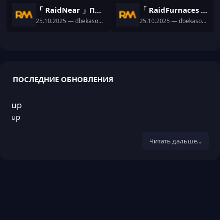
「 RaidNear 」Плагин на команду /near
「 RaidFurnaces 」Плагин на кастом печи и зельеварки
25.10.2025
— dbekasov12
25.10.2025
— dbekasov12
ПОСЛЕДНИЕ ОБНОВЛЕНИЯ
up
up
Читать дальше...