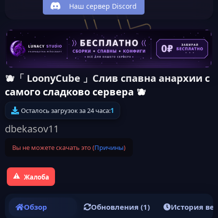
Наш сервер Discord
🫐「 LoonyCube 」Слив спавна анархии с
самого cладково сервера 🫐
Осталось загрузок за 24 часа:
1
dbekasov11
Вы не можете скачать это (
Причины
)
Жалоба
Обзор
Обновления (1)
История ве