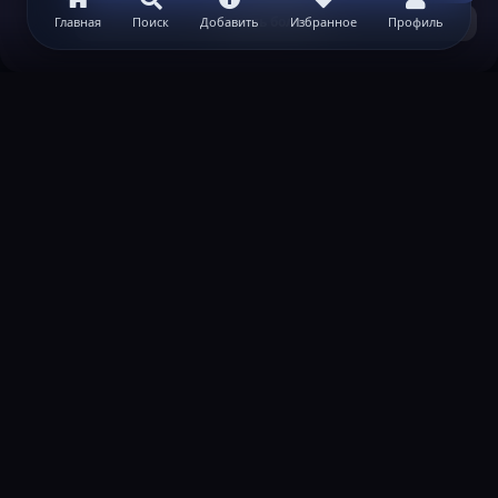
Узнать больше...
Главная
Поиск
Добавить
Избранное
Профиль
ВАЖНАЯ ИНФОРМАЦИЯ
Политика конфиденциальности
Условия и правила
Помощь по созданию сервера
КОНТАКТЫ
Обратная связь
Канал поддержки в Discord
Реклама
help@lastleak.org
ХОЧЕШЬ СТАТЬ МОДЕРАТОРОМ?
Подать заявку