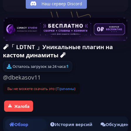
Наш сервер Discord
🧨「 LDTNT 」Уникальные плагин на
кастом динамиты 🧨
Осталось загрузок за 24 часа:
1
@dbekasov11
Вы не можете скачать это (
Причины
)
Жалоба
Обзор
История версий
Обсужден