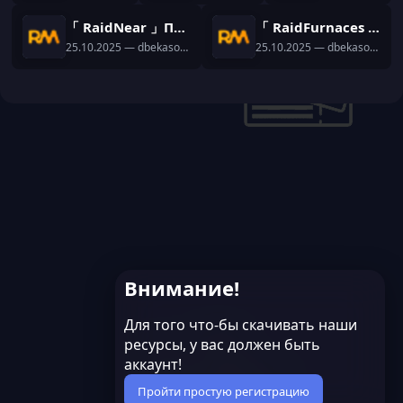
「 RaidNear 」Плагин на команду /near
「 RaidFurnaces 」Плагин на кастом печи и зельеварки
25.10.2025
— dbekasov12
25.10.2025
— dbekasov12
Внимание!
Для того что-бы скачивать наши
ресурсы, у вас должен быть
аккаунт!
Пройти простую регистрацию