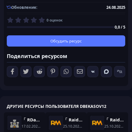
Обновление
24.08.2025
0
0 оценок
,
0,0 / 5
0
0
з
Обсудить ресурс
в
ё
Поделиться ресурсом
з
д
ДРУГИЕ РЕСУРСЫ ПОЛЬЗОВАТЕЛЯ DBEKASOV12
「 RDang 」Уникальный плагин на кастом данжи для вашего майнкрафт сервера
「 RaidChat 」Плагин на чат
「 RaidArtifacts 」Плагин на кастом артефакты
17.02.2026
— dbekasov12
25.10.2025
— dbekasov12
25.10.2025
— db