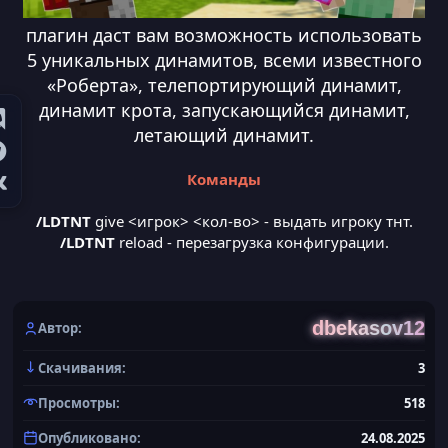
плагин даст вам возможность использовать
5 уникальных динамитов, всеми известного
«Роберта», телепортирующий динамит,
динамит крота, запускающийся динамит,
летающий динамит.
Команды
/LDTNT
give <игрок> <кол-во> - выдать игроку тнт.
/LDTNT
reload - перезагрузка конфигурации.​
dbekasov12
Автор
Скачивания
3
Просмотры
518
Опубликовано
24.08.2025