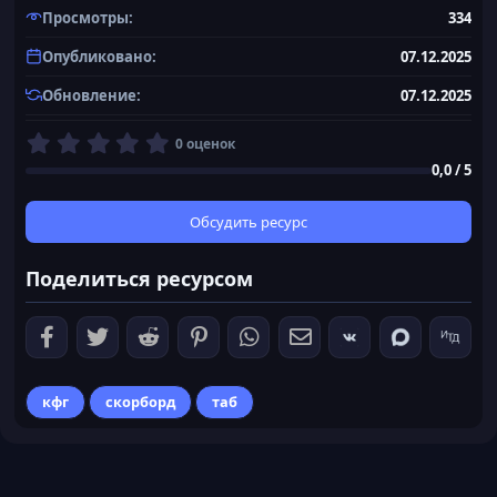
Просмотры
334
Опубликовано
07.12.2025
Обновление
07.12.2025
0
0 оценок
,
0,0 / 5
0
0
з
Обсудить ресурс
в
ё
Поделиться ресурсом
з
д
кфг
скорборд
таб