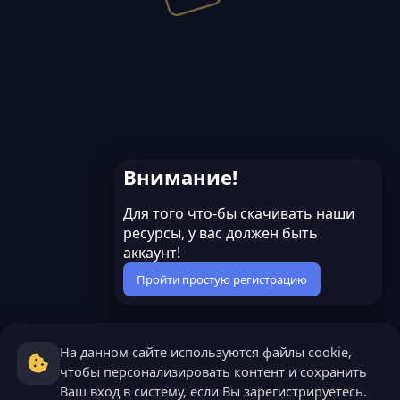
т
т
и
и
в
в
н
н
ы
ы
й
й
г
г
о
о
л
л
Внимание!
о
о
с
с
Для того что-бы скачивать наши
ресурсы, у вас должен быть
аккаунт!
Пройти простую регистрацию
На данном сайте используются файлы cookie,
чтобы персонализировать контент и сохранить
Ваш вход в систему, если Вы зарегистрируетесь.