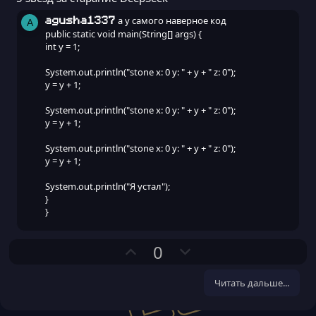
з
в
а у самого наверное код
agusha1337
A
ё
public static void main(String[] args) {
з
int y = 1;
д
System.out.println("stone x: 0 y: " + y + " z: 0");
y = y + 1;
System.out.println("stone x: 0 y: " + y + " z: 0");
y = y + 1;
System.out.println("stone x: 0 y: " + y + " z: 0");
y = y + 1;
System.out.println("Я устал");
}
}
П
Н
0
о
е
з
г
Читать дальше...
и
а