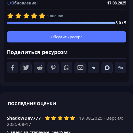
Обновление
17.08.2025
5
1 оценок
,
5,0 / 5
0
0
з
Обсудить ресурс
в
ё
Поделиться ресурсом
з
д
ПОСЛЕДНИЕ ОЦЕНКИ
5
ShadowDev777
19.08.2025
Версия:
,
2025-08-17
0
0
5 звезд за старание DeepSeek