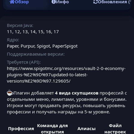
Обзор
Инфо
Обновления (1)
Версия Java
11
12
13
14
15
16
17
Ядро
Paper
Purpur
Spigot
PaperSpigot
Поддерживаемые версии
Требуется (API)
https://www.spigotmc.org/resources/vault-2-0-economy-
plugins-%E2%9D%97updated-to-latest-
versions%E2%9D%97.129605/
Плагин добавляет
4 вида скупщиков
профессий с
отдельными меню, лимитами, уровнями и бонусами.
Игроки могут продавать ресурсы, повышать уровень
профессии и получать награды на 5-м уровне.
Команда для
Файл
Профессия
Алиасы
открытия
настроек