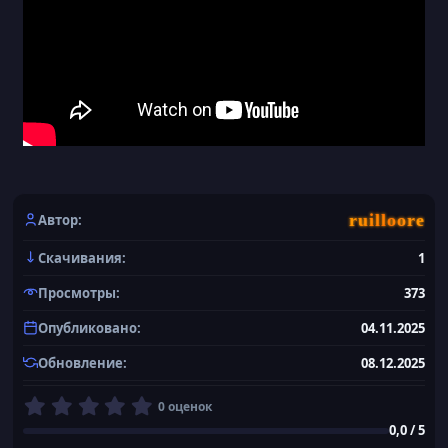
          - "&7Нажмите чтобы продать все предметы 
        material: TROPICAL_FISH

        slot: 23

        settings:

          price: 20

          level: 2

        take-block: TROPICAL_FISH

[B]
ruilloore
Автор
Скачивания
1
Просмотры
373
Опубликовано
04.11.2025
Обновление
08.12.2025
0
0 оценок
,
0,0 / 5
0