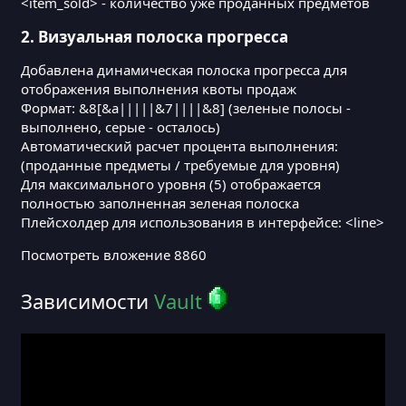
<item_sold> - количество уже проданных предметов
        lore:

          - "&7Цена: 10"

2.
Визуальная полоска прогресса
          - "&7Нажмите чтобы продать все предметы 
        material: COD

Добавлена динамическая полоска прогресса для
        slot: 21

отображения выполнения квоты продаж
        settings:

Формат: &8[&a|||||&7||||&8] (зеленые полосы -
          price: 10

выполнено, серые - осталось)
          level: 1

Автоматический расчет процента выполнения:
        take-block: COD

(проданные предметы / требуемые для уровня)
      item_2:

        name: "&6Лосось"

Для максимального уровня (5) отображается
        lore:

полностью заполненная зеленая полоска
          - "&7Цена: 15"

Плейсхолдер для использования в интерфейсе: <line>
          - "&7Нажмите чтобы продать все предметы 
        material: SALMON

Посмотреть вложение 8860
        slot: 22

        settings:

          price: 15

Зависимости
Vault
          level: 1

        take-block: SALMON

      item_3:

        name: "&6Тропическая рыба"

        lore:

          - "&7Цена: 20"
