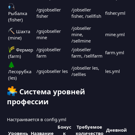
/gsjobseller
/jobseller
fisher.yml
Рыбалка
fisher
fisher, /sellfish
(fisher)
/jobseller
/gsjobseller
Шахта
mine,
mine.yml
mine
(mine)
/sellmine
/gsjobseller
/jobseller
Фермер
farm.yml
farm
farm, /sellfarm
(farm)
/jobseller les,
/gsjobseller les
les.yml
Лесорубка
/sellles
(les)
Система уровней
профессии
Настраивается в config.yml
Бонус
Требуемое
Дневной
Уровень
Название
к
количество