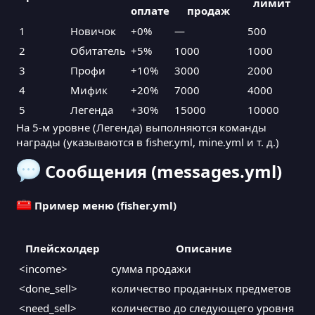
лимит
оплате
продаж
1
Новичок
+0%
—
500
2
Обитатель
+5%
1000
1000
3
Профи
+10%
3000
2000
4
Мифик
+20%
7000
4000
5
Легенда
+30%
15000
10000
На 5-м уровне (Легенда) выполняются команды
награды (указываются в fisher.yml, mine.yml и т. д.)
Сообщения (messages.yml)
Пример меню (fisher.yml)
YAML:
[/B]

YAML:
Плейсхолдер
Описание
sell-msg:

  - '&7Вы продали предмета на сумму: <income>'

[/B]

<income>
сумма продажи
  - '&7Продано предметов для след. уровня: <done_s
Menu:

<done_sell>
  - '&7Ваш уровень работы: <level_amount>'

количество проданных предметов
  title: "&0Скупщик рыбаловных товаров"

  - '&7Ваша премия: <bonus>'

  Size: 54

<need_sell>
количество до следующего уровня
need-lvl: '&6Для взятия награды нужен 5 лвл'

  Items:
