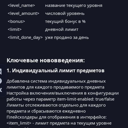
no-items: '&6В вашем инвентаре нет этого предмета'
<level_name>
    info:

название текущего уровня
sell-lvl: '&6Чтобы скупить этот предмет нужен <lev
      name: "&6Информация"

<level_amount>
числовой уровень
[B]
      lore:

        - "&7Ваш уровень: <level_name>"

<bonus>
текущий бонус в %
        - "&7Лимит продаж предметов (за день): <li
<limit>
дневной лимит
        - "&7Предметов до след. уровня: <done_sell
        - "&7Бонус к цене <bonus>%"

<limit_done_day>
уже продано за день
      material: WRITABLE_BOOK

      model-data: 10001

      slot: 3

    reward_fish:

Ключевые нововведения:
      name: "&6Награда"

      lore:

1.
Индивидуальный лимит предметов
        - "&7Достигните 5 уровня и"

        - "&7Нажмите для получения награды"

Добавлена система индивидуальных дневных
      material: CRAFTING_TABLE

лимитов для каждого продаваемого предмета
      model-data: 10001

      slot: 5

Настройка включения/выключения в конфигурации
      enchant: true

работы через параметр item-limit-enabled: true/false
      need-lvl: 5

Лимиты отслеживаются отдельно для каждого
      reward-cmd:

предмета и сбрасываются ежедневно
        - "give %player% diamond 3"

Плейсхолдеры для отображения в интерфейсе:
    seller-items:

<item_limit> - лимит предмета на текущем уровне
      item_1:

        name: "&6Сырая рыба"
