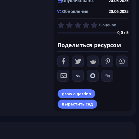
Опубликовано
20.06.2025
Обновление
20.06.2025
0
0 оценок
,
0,0 / 5
0
0
Поделиться ресурсом
з
в
ё
з
д
grow a garden
вырастить сад