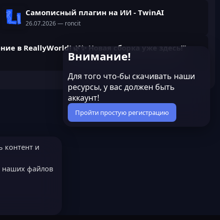
Самописный плагин на ИИ - TwinAI
26.07.2026
— roncit
ние в ReallyWorld! 🌿✨ Новая сборка уже здесь!”
Внимание!
Для того что-бы скачивать наши
ресурсы, у вас должен быть
аккаунт!
Пройти простую регистрацию
ь контент и
е наших файлов