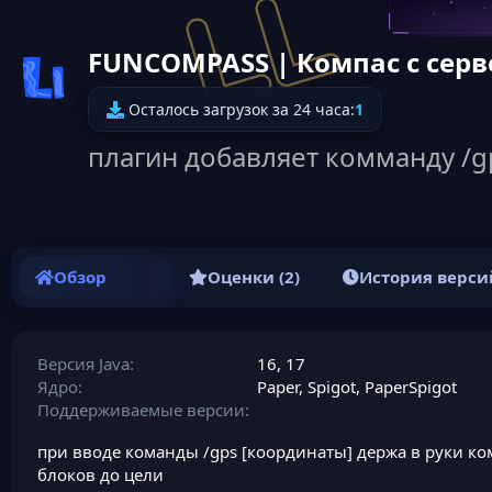
FUNCOMPASS | Компас с серв
Иконка ресурса
Осталось загрузок за 24 часа:
1
плагин добавляет комманду /gp
Обзор
Оценки (2)
История верси
Версия Java
16
17
Ядро
Paper
Spigot
PaperSpigot
Поддерживаемые версии
при вводе команды /gps [координаты] держа в руки ком
блоков до цели