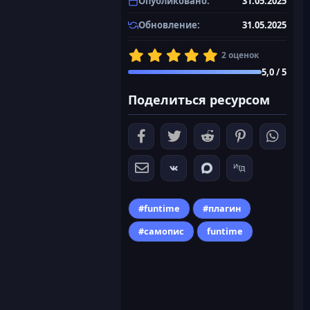
Опубликовано
31.05.2025
Обновление
31.05.2025
5
2 оценок
,
5,0 / 5
0
0
Поделиться ресурсом
з
в
ё
з
д
#funtime
#плагин
#самопис
funtime