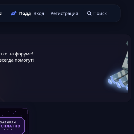
d
Поддержать нас
Вход
Регистрация
Подать заявку
Поиск
тке на форуме!
сегда помогут!