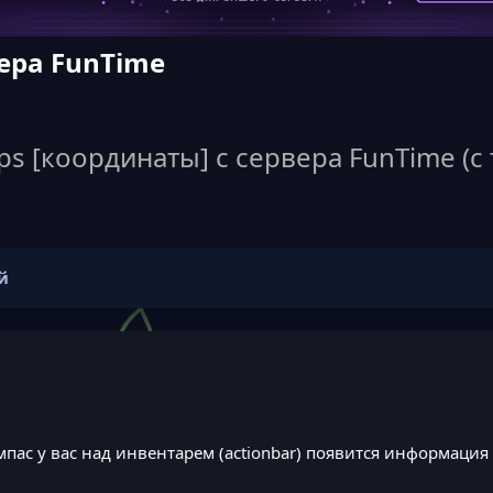
ера FunTime
s [координаты] с сервера FunTime (с
й
пас у вас над инвентарем (actionbar) появится информация