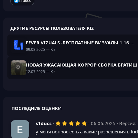
Р
s1ducs
е
а
к
ц
и
ДРУГИЕ РЕСУРСЫ ПОЛЬЗОВАТЕЛЯ KIZ
и
:
FEVER VIZUALS -БЕСПЛАТНЫЕ ВИЗУАЛЫ 1.16.5 НА Fabric
09.08.2025
— Kiz
НОВАЯ УЖАСАЮЩАЯ ХОРРОР СБОРКА БРАТИ
12.07.2025
— Kiz
ПОСЛЕДНИЕ ОЦЕНКИ
5
s1ducs
06.06.2025
Версия: 
,
у меня вопрос есть а какие разрешения в lu
0
0