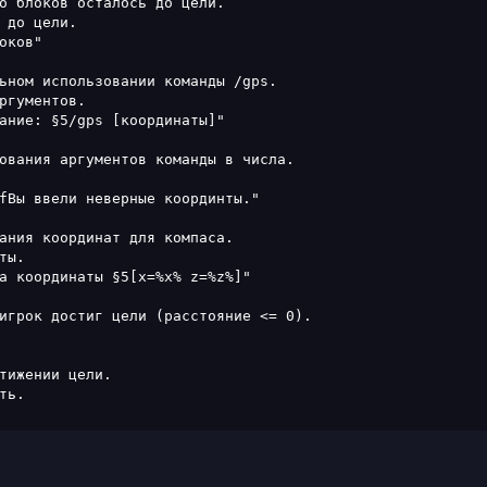
о блоков осталось до цели.

 до цели.

ков"

ьном использовании команды /gps.

ргументов.

ание: §5/gps [координаты]"

ования аргументов команды в числа.

fВы ввели неверные координты."

ания координат для компаса.

ы.

а координаты §5[x=%x% z=%z%]"

игрок достиг цели (расстояние <= 0).

тижении цели.

ь.
