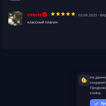
з
в
ё
з
5
roncit
02.06.2025
Вер
д
,
0
классный плагин
0
з
в
ё
з
д
На данно
сохранить
Продолжа
cookie.
Пр