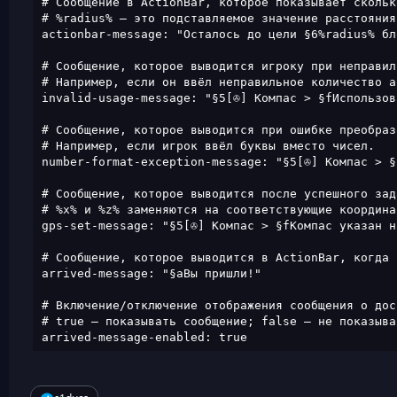
# Сообщение в ActionBar, которое показывает скольк
# %radius% — это подставляемое значение расстояния
actionbar-message: "Осталось до цели §6%radius% бло
# Сообщение, которое выводится игроку при неправил
# Например, если он ввёл неправильное количество а
invalid-usage-message: "§5[✇] Компас > §fИспользов
# Сообщение, которое выводится при ошибке преобраз
# Например, если игрок ввёл буквы вместо чисел.

number-format-exception-message: "§5[✇] Компас > §
# Сообщение, которое выводится после успешного зад
# %x% и %z% заменяются на соответствующие координат
gps-set-message: "§5[✇] Компас > §fКомпас указан н
# Сообщение, которое выводится в ActionBar, когда 
arrived-message: "§aВы пришли!"

# Включение/отключение отображения сообщения о дос
# true — показывать сообщение; false — не показыват
arrived-message-enabled: true