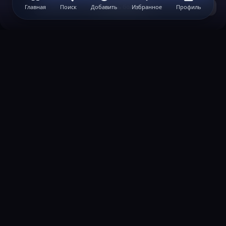
Узнать больше...
Главная
Поиск
Добавить
Избранное
Профиль
ВАЖНАЯ ИНФОРМАЦИЯ
Политика конфиденциальности
Условия и правила
Помощь по созданию сервера
КОНТАКТЫ
Обратная связь
Канал поддержки в Discord
Реклама
help@lastleak.org
ХОЧЕШЬ СТАТЬ МОДЕРАТОРОМ?
Подать заявку