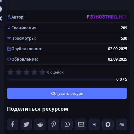
Автор
PSYHOSTABILNIY
Скачивания
209
Просмотры
530
Опубликовано
02.09.2025
Обновление
02.09.2025
0
0 оценок
,
0,0 / 5
0
0
з
Обсудить ресурс
в
ё
Поделиться ресурсом
з
д