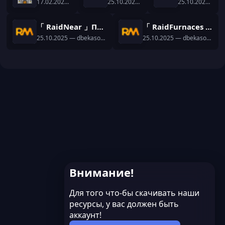
17.02.2026
— dbekasov12
25.10.2025
— dbekasov12
25.10.2025
— db
「 RaidNear 」Плагин на команду /near
「 RaidFurnaces 」Плагин на кастом печи и зельеварки
25.10.2025
— dbekasov12
25.10.2025
— dbekasov12
Внимание!
Для того что-бы скачивать наши
ресурсы, у вас должен быть
аккаунт!