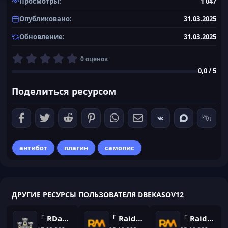
Просмотры
1 047
Опубликовано
31.03.2025
Обновление
31.03.2025
0
0 оценок
,
0,0 / 5
0
0
Поделиться ресурсом
з
в
ё
з
д
антибот
плагин
самопис
ДРУГИЕ РЕСУРСЫ ПОЛЬЗОВАТЕЛЯ DBEKASOV12
「 RDang 」Уникальный плагин на кастом данжи для вашего майнкрафт сервера
「 RaidChat 」Плагин на чат
「 RaidArtifacts 」Плагин на кастом артефакты