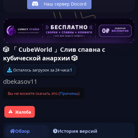
Наш сервер Discord
🎲 「 CubeWorld 」Слив спавна с
кубической aнархии 🎲
Осталось загрузок за 24 часа:
1
dbekasov11
Вы не можете скачать это (
Причины
)
Жалоба
Обзор
История версий